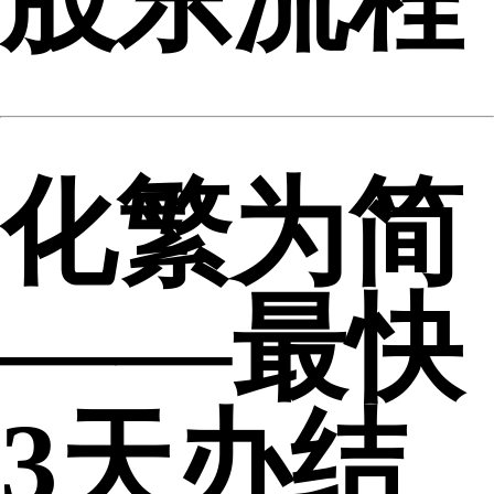
化繁为简
——最快
3天办结