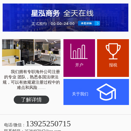
开户
报税
我们拥有专职海外公司注册
的专业 团队，熟悉各国法律法
规，可以有效规避注册过程中的
难点和风险……
dd
关于我们
了解详情
13925250715
电话/微信：